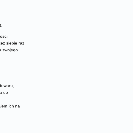
).
ości
ez siebie raz
ia swojego
 towaru,
a do
ałem ich na