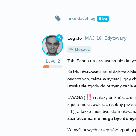
luke
dodał
tag
.
Blog
MAJ '18
Edytowany
Legato
kleszcz
Level
2
Tak. Zgoda na przetwarzanie dany
Każdy użytkownik musi dobrowolnie
osobowych, także w sytuacji, gdy 
uzyskanie zgody do otrzymywania e
UWAGA (
) należy unikać łącze
zgoda musi zawierać osobny przyci
itd.), a także musi być sformułowan
zaznaczenia nie mogą być domyś
W myśl nowych przepisów, zgodny 