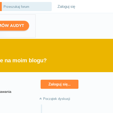
Zaloguj się
ze na moim blogu?
Zaloguj się...
dawania
Początek dyskusji
Odpowiedz