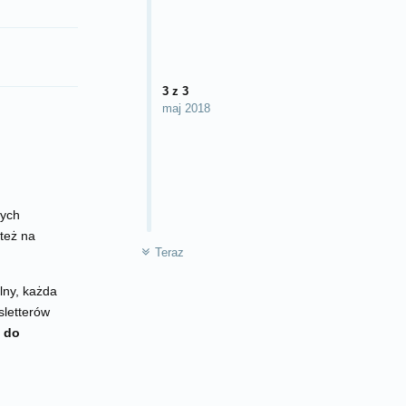
3
z
3
maj 2018
nych
też na
NIEPRZECZYTANYCH
Teraz
lny, każda
sletterów
 do