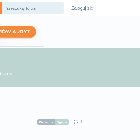
Zaloguj się
 tagiem.
1
Wsparcie
Ogólne