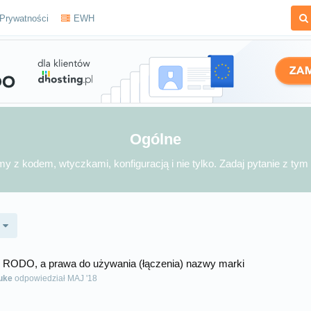
 Prywatności
EWH
Ogólne
y z kodem, wtyczkami, konfiguracją i nie tylko. Zadaj pytanie z tym
e RODO, a prawa do używania (łączenia) nazwy marki
uke
odpowiedział
MAJ '18