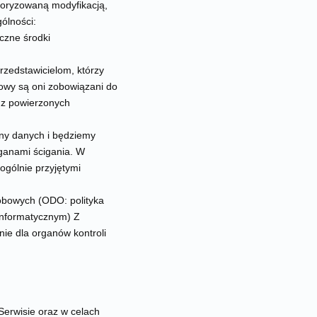
toryzowaną modyfikacją,
ólności:
czne środki
zedstawicielom, którzy
owy są oni zobowiązani do
ę z powierzonych
ony danych i będziemy
ganami ścigania. W
gólnie przyjętymi
obowych (ODO: polityka
informatycznym) Z
nie dla organów kontroli
Serwisie oraz w celach