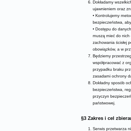
Dokładamy wszelkich
ujawnieniem oraz zn
• Kontrolujemy meto
bezpieczeństwa, ab
• Dostępu do danych
muszą mieć do nich 
zachowania ścisłej p
obowiązków, a w prz
Będziemy przestrzeg
współpracować z org
przypadku braku prz
zasadami ochrony da
Dokładny sposób och
bezpieczeństwa, reg
przyczyn bezpieczeńs
państwowej.
§3 Zakres i cel zbie
Serwis przetwarza n