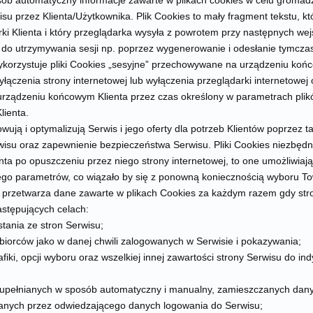
sób automatyczny informacje zawarte w plikach cookies w celu groma
su przez Klienta/Użytkownika. Plik Cookies to mały fragment tekstu, kt
ki Klienta i który przeglądarka wysyła z powrotem przy następnych wej
do utrzymywania sesji np. poprzez wygenerowanie i odesłanie tymczas
ykorzystuje pliki Cookies „sesyjne” przechowywane na urządzeniu koń
łączenia strony internetowej lub wyłączenia przeglądarki internetowej o
ządzeniu końcowym Klienta przez czas określony w parametrach plik
lienta.
wują i optymalizują Serwis i jego oferty dla potrzeb Klientów poprzez ta
rwisu oraz zapewnienie bezpieczeństwa Serwisu. Pliki Cookies niezbęd
enta po opuszczeniu przez niego strony internetowej, to one umożliwia
jego parametrów, co wiązało by się z ponowną koniecznością wyboru T
s przetwarza dane zawarte w plikach Cookies za każdym razem gdy str
stępujących celach:
stania ze stron Serwisu;
gobiorców jako w danej chwili zalogowanych w Serwisie i pokazywania;
afiki, opcji wyboru oraz wszelkiej innej zawartości strony Serwisu do in
zupełnianych w sposób automatyczny i manualny, zamieszczanych dan
anych przez odwiedzającego danych logowania do Serwisu;