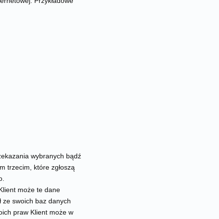
ternetowej. Przykładowe
zekazania wybranych bądź
m trzecim, które zgłoszą
o.
Klient może te dane
ł ze swoich baz danych
woich praw Klient może w