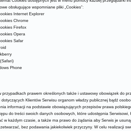
a temat Cookies dostępnych jest w menu pomocy każdej przeglądarki in
towe obsługujące wspomniane pliki „Cookies”:
cookies Internet Explorer
 cookies Chrome
cookies Firefox
 cookies Opera
cookies Safar
roid
ckberry
(Safari)
indows Phone
w przypadkach prawem określonych także i ustawowy obowiązek do pr
ji dotyczących Klientów Serwisu organom władzy publicznej bądź osobo
enia informacji na podstawie obowiązujących przepisów prawa polskieg
tępu do treści swoich danych osobowych, które udostępnia Serwisowi, 
ać w każdym czasie, a także ma prawo do żądania aby Serwis je usuną
rzetwarzać, bez podawania jakiekolwiek przyczyny. W celu realizacji s