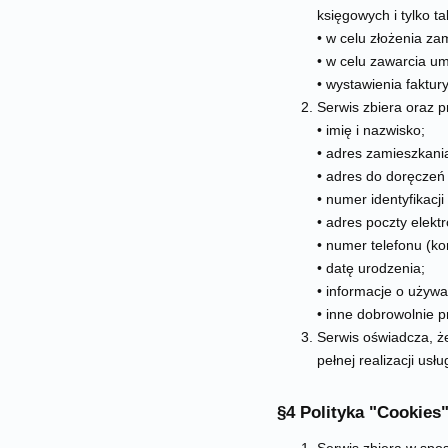
księgowych i tylko tak
• w celu złożenia za
• w celu zawarcia u
• wystawienia faktur
Serwis zbiera oraz 
• imię i nazwisko;
• adres zamieszkani
• adres do doręczeń (
• numer identyfikacj
• adres poczty elektr
• numer telefonu (ko
• datę urodzenia;
• informacje o używa
• inne dobrowolnie
Serwis oświadcza, ż
pełnej realizacji usłu
§4 Polityka "Cookies