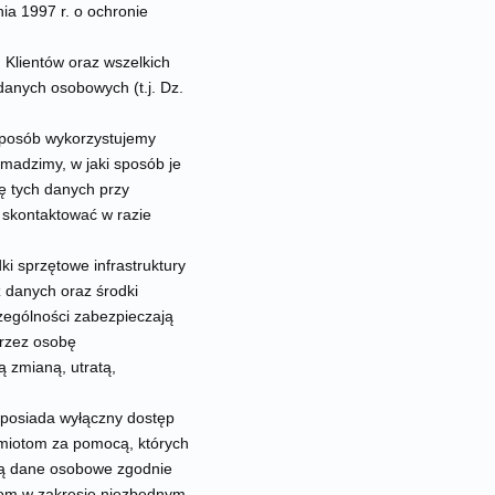
ia 1997 r. o ochronie
 Klientów oraz wszelkich
danych osobowych (t.j. Dz.
 sposób wykorzystujemy
madzimy, w jaki sposób je
ę tych danych przy
ę skontaktować w razie
ki sprzętowe infrastruktury
 danych oraz środki
zególności zabezpieczają
rzez osobę
 zmianą, utratą,
 posiada wyłączny dostęp
miotom za pomocą, których
ują dane osobowe zgodnie
tom w zakresie niezbędnym