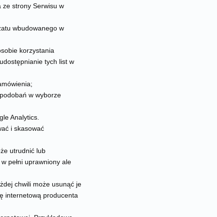
 ze strony Serwisu w
 czatu wbudowanego w
osobie korzystania
dostępnianie tych list w
amówienia;
 upodobań w wyborze
le Analytics.
wać i skasować
że utrudnić lub
t w pełni uprawniony ale
żdej chwili może usunąć je
nę internetową producenta