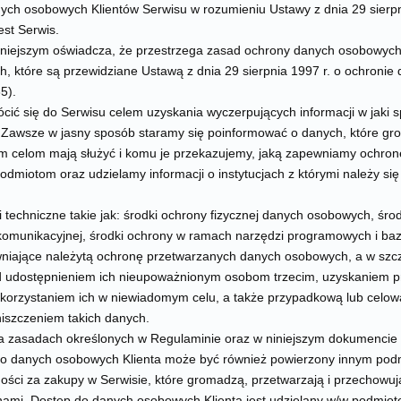
ych osobowych Klientów Serwisu w rozumieniu Ustawy z dnia 29 sierpn
st Serwis.
niniejszym oświadcza, że przestrzega zasad ochrony danych osobowych
 które są przewidziane Ustawą z dnia 29 sierpnia 1997 r. o ochronie 
5).
ócić się do Serwisu celem uzyskania wyczerpujących informacji w jaki
Zawsze w jasny sposób staramy się poinformować o danych, które gro
im celom mają służyć i komu je przekazujemy, jaką zapewniamy ochron
dmiotom oraz udzielamy informacji o instytucjach z którymi należy si
i techniczne takie jak: środki ochrony fizycznej danych osobowych, środ
lekomunikacyjnej, środki ochrony w ramach narzędzi programowych i baz
niające należytą ochronę przetwarzanych danych osobowych, a w szc
 udostępnieniem ich nieupoważnionym osobom trzecim, uzyskaniem p
korzystaniem ich w niewiadomym celu, a także przypadkową lub celową
iszczeniem takich danych.
na zasadach określonych w Regulaminie oraz w niniejszym dokumencie
do danych osobowych Klienta może być również powierzony innym pod
tności za zakupy w Serwisie, które gromadzą, przetwarzają i przechow
ami. Dostęp do danych osobowych Klienta jest udzielany w/w podmio