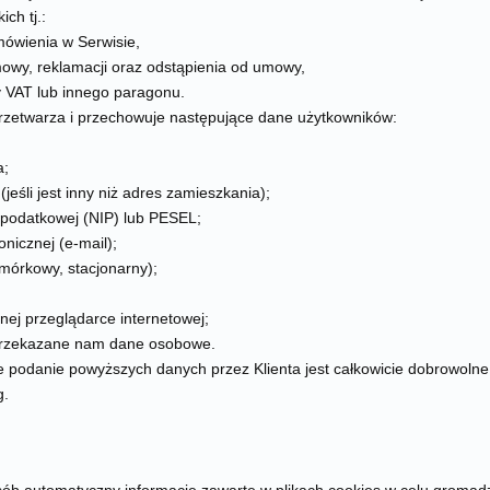
ich tj.:
mówienia w Serwisie,
mowy, reklamacji oraz odstąpienia od umowy,
y VAT lub innego paragonu.
przetwarza i przechowuje następujące dane użytkowników:
a;
jeśli jest inny niż adres zamieszkania);
i podatkowej (NIP) lub PESEL;
onicznej (e-mail);
mórkowy, stacjonarny);
nej przeglądarce internetowej;
 przekazane nam dane osobowe.
e podanie powyższych danych przez Klienta jest całkowicie dobrowolne 
g.
"