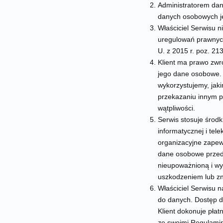
Administratorem dan
danych osobowych je
Właściciel Serwisu 
uregulowań prawnych,
U. z 2015 r. poz. 213
Klient ma prawo zwr
jego dane osobowe. 
wykorzystujemy, jak
przekazaniu innym po
wątpliwości.
Serwis stosuje środk
informatycznej i te
organizacyjne zapew
dane osobowe przed
nieupoważnioną i wy
uszkodzeniem lub zn
Właściciel Serwisu 
do danych. Dostęp 
Klient dokonuje pła
ze swoimi Regulamin