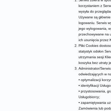
Serwis zbiera w spo
korzystaniem z Serwi
wysyła do przeglądar
Używane są głównie 
logowaniu. Serwis w
jego wylogowania, wy
przechowywane na ur
ich usunięcia przez K
Pliki Cookies dostoso
statystyk odsłon Se
utrzymania sesji Kli
koszyka bez utraty 
Administrator/Serwi
odwiedzających w na
• optymalizacji korzy
• identyfikacji Usłu
• przystosowania, gr
Usługobiorcy;
• zapamiętywania u
Zamówienia lub pod