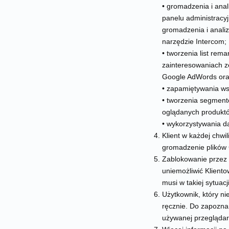
• gromadzenia i ana
panelu administracyj
gromadzenia i anali
narzędzie Intercom;
• tworzenia list rem
zainteresowaniach ze
Google AdWords ora
• zapamiętywania ws
• tworzenia segment
oglądanych produktó
• wykorzystywania d
Klient w każdej chwi
gromadzenie plików 
Zablokowanie przez 
uniemożliwić Kliento
musi w takiej sytuac
Użytkownik, który n
ręcznie. Do zapozna
używanej przeglądarki