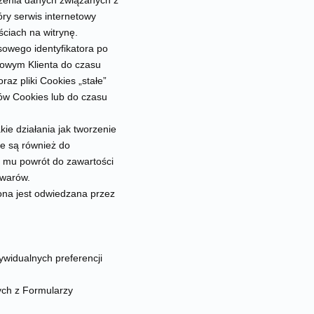
dzenia danych związanych z
óry serwis internetowy
ściach na witrynę.
owego identyfikatora po
cowym Klienta do czasu
raz pliki Cookies „stałe”
ów Cookies lub do czasu
kie działania jak tworzenie
ne są również do
ją mu powrót do zawartości
owarów.
ona jest odwiedzana przez
dywidualnych preferencji
ych z Formularzy