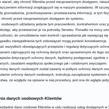
 starań, aby chronić Klientów przed nieuprawnionym dostępem, nieau
iszczeniem informacji znajdujących się w naszym posiadaniu. W szczeg
dy gromadzenia, przechowywania i przetwarzania informacji, w tym fizy
y chronić przed nieuprawnionym dostępem do systemu.
 osobowych udzielamy jedynie tym pracownikom, kontrahentom oraz pr
dostęp, aby przetwarzać je na potrzeby Serwisu. Ponadto na mocy um
oufności, do umożliwienia nam kontroli i sprawdzenia jak wywiązują si
ypadku niewypełnienia tych zobowiązań mogą ponieść konsekwencje.
ać wszystkich obowiązujących przepisów i regulacji dotyczących ochr
anami zajmującymi się ochroną danych oraz uprawnionymi do tego or
episów dotyczących ochrony danych, będziemy postępować zgodnie z o
nych, zasadami współżycia społecznego jak i ustalonymi zwyczajami.
rony danych osobowych został zawarty w polityce ochrony danych os
ulamin ochrony danych osobowych, instrukcja zarządzania systemem 
twa, ze względu na opisane w niej procedury, jest ona do wglądu jedy
rania danych osobowych Klientów
iezbędne dane osobowe Klientów w celu realizacji usług dostępnych w 