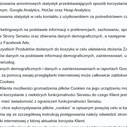
lizowania anonimowych statystyk przedstawiających sposób korzystania
nym, Google Analytics, HotJar oraz Heap Analytics;
zowania statystyk w celu kontaktu z użytkownikiem za pośrednictwem
arketingowych na podstawie informacji o preferencjach, zachowaniu, sp
 Strony Serwisu oraz zbierania danych demograficznych, a następnie u
z Facebook Ads;
zystkich Produktów dodanych do koszyka w celu ułatwienia złożenia Z
ów danych na podstawie informacji demograficznych, zainteresowań,
w/usług;
anych demograficznych i danych o zainteresowaniach w raportach Goog
li za pomocą swojej przeglądarki internetowej może całkowicie zabloko
Cookies.
Klienta możliwości gromadzenia plików Cookies na jego urządzeniu mo
wi korzystanie z niektórych funkcjonalności Serwisu do czego Klient jes
ji mieć świadomość z ograniczeń funkcjonalności Serwisu.
ie chce wykorzystywania plików „cookies” w opisanym powyżej celu w ka
nia się ze szczegółową instrukcją postępowania należy odwiedzić stro
 internetowej z której aktualnie korzysta Klient.