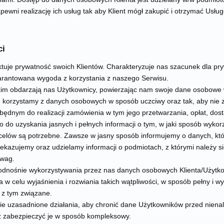
 zapewni realizację ich usług tak aby Klient mógł zakupić i otrzymać Usł
ci
ktuje prywatność swoich Klientów. Charakteryzuje nas szacunek dla pry
warantowana wygoda z korzystania z naszego Serwisu.
kim obdarzają nas Użytkownicy, powierzając nam swoje dane osobowe w 
korzystamy z danych osobowych w sposób uczciwy oraz tak, aby nie z
zbędnym do realizacji zamówienia w tym jego przetwarzania, opłat, dost
 do uzyskania jasnych i pełnych informacji o tym, w jaki sposób wyko
 celów są potrzebne. Zawsze w jasny sposób informujemy o danych, któ
ekazujemy oraz udzielamy informacji o podmiotach, z którymi należy s
uwag.
 odnośnie wykorzystywania przez nas danych osobowych Klienta/Użytko
 w celu wyjaśnienia i rozwiania takich wątpliwości, w sposób pełny i
 z tym związane.
e uzasadnione działania, aby chronić dane Użytkowników przed niena
 zabezpieczyć je w sposób kompleksowy.