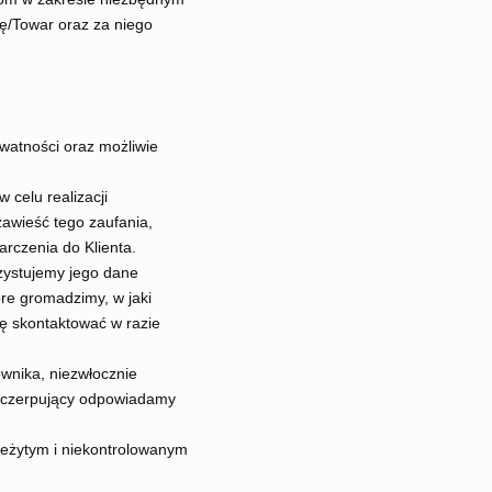
ugę/Towar oraz za niego
watności oraz możliwie
celu realizacji
awieść tego zaufania,
arczenia do Klienta.
rzystujemy jego dane
re gromadzimy, w jaki
ię skontaktować w razie
wnika, niezwłocznie
 wyczerpujący odpowiadamy
leżytym i niekontrolowanym