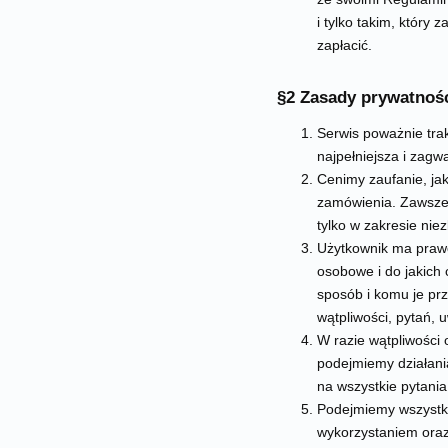
i tylko takim, który
zapłacić.
§2 Zasady prywatnoś
Serwis poważnie tra
najpełniejsza i zag
Cenimy zaufanie, ja
zamówienia. Zawsze 
tylko w zakresie nie
Użytkownik ma prawo
osobowe i do jakich
sposób i komu je prz
wątpliwości, pytań, 
W razie wątpliwości
podejmiemy działania
na wszystkie pytania
Podejmiemy wszystki
wykorzystaniem oraz