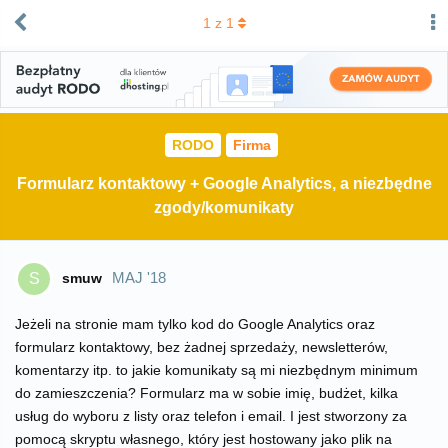
1
z
1
RODO
Firma
Formularz kontaktowy + Google Analytics, a niezbędne
zgody/komunikaty
MAJ '18
smuw
S
Jeżeli na stronie mam tylko kod do Google Analytics oraz
formularz kontaktowy, bez żadnej sprzedaży, newsletterów,
komentarzy itp. to jakie komunikaty są mi niezbędnym minimum
do zamieszczenia? Formularz ma w sobie imię, budżet, kilka
usług do wyboru z listy oraz telefon i email. I jest stworzony za
pomocą skryptu własnego, który jest hostowany jako plik na