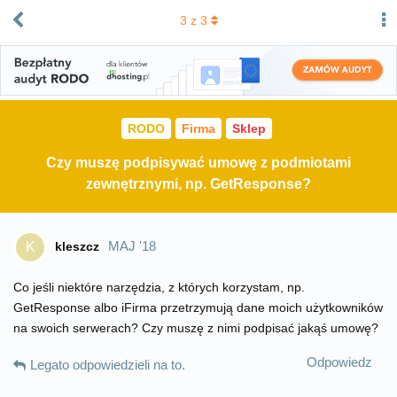
3
z
3
RODO
Firma
Sklep
Czy muszę podpisywać umowę z podmiotami
zewnętrznymi, np. GetResponse?
MAJ '18
kleszcz
K
Co jeśli niektóre narzędzia, z których korzystam, np.
GetResponse albo iFirma przetrzymują dane moich użytkowników
na swoich serwerach? Czy muszę z nimi podpisać jakąś umowę?
Odpowiedz
Legato
odpowiedzieli na to.