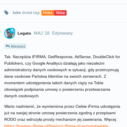
luke
dodał
tagi
.
Firma
Sklep
MAJ '18
Edytowany
Legato
kleszcz
Tak. Narzędzia IFIRMA, GetResponse, AdSense, DoubleClick for
Publishers, czy Google Analitycs działają jako niezależni
administratorzy danych osobowych w sytuacji, gdy przetrzymują
dane osobowe Państwa klientów na swoich serwerach. Z
momentem udostępnienia takich danych ciąży na Tobie
obowiązek podpisania umowy o powierzeniu przetwarzania
danych osobowych.
Warto nadmienić, że wymieniona przez Ciebie iFirma udostępnia
już na swojej stronie umowę powierzenia zgodną z przepisami
RODO oraz wdrożyła prosty mechanizm jej zawierania. Więcej:
https://pomoc.ifirma.pl/faq/czy-ifirma-pl-przygotowala-